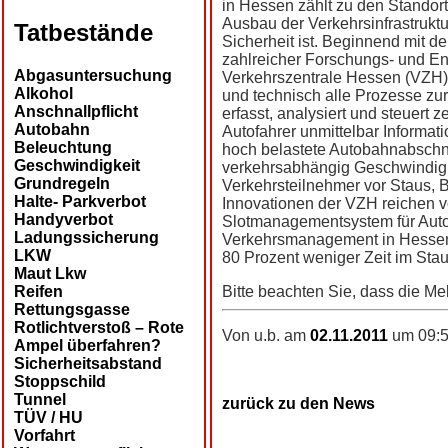
in Hessen zählt zu den Standor
Ausbau der Verkehrsinfrastruktu
Tatbestände
Sicherheit ist. Beginnend mit 
zahlreicher Forschungs- und En
Abgasuntersuchung
Verkehrszentrale Hessen (VZH) a
Alkohol
und technisch alle Prozesse zur
Anschnallpflicht
erfasst, analysiert und steuert 
Autobahn
Autofahrer unmittelbar Informa
Beleuchtung
hoch belastete Autobahnabschni
Geschwindigkeit
verkehrsabhängig Geschwindig
Grundregeln
Verkehrsteilnehmer vor Staus, 
Halte- Parkverbot
Innovationen der VZH reichen v
Handyverbot
Slotmanagementsystem für Auto
Ladungssicherung
Verkehrsmanagement in Hessen. 
LKW
80 Prozent weniger Zeit im Stau
Maut Lkw
Reifen
Bitte beachten Sie, dass die Me
Rettungsgasse
Rotlichtverstoß – Rote
Von u.b. am
02.11.2011
um 09:5
Ampel überfahren?
Sicherheitsabstand
Stoppschild
Tunnel
zurück zu den News
TÜV / HU
Vorfahrt