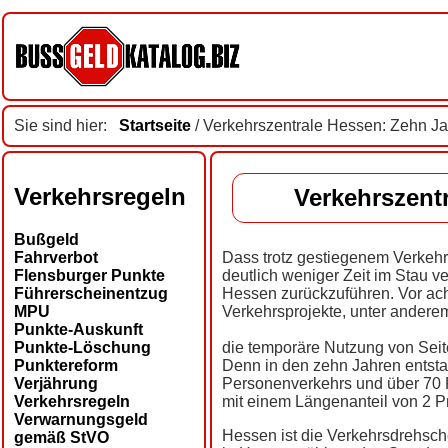
Sie sind hier:
Startseite
/ Verkehrszentrale Hessen: Zehn J
Verkehrsregeln
Verkehrszent
Bußgeld
Fahrverbot
Dass trotz gestiegenem Verkeh
Flensburger Punkte
deutlich weniger Zeit im Stau ve
Führerscheinentzug
Hessen zurückzuführen. Vor acht
MPU
Verkehrsprojekte, unter ander
Punkte-Auskunft
Punkte-Löschung
die temporäre Nutzung von Seite
Punktereform
Denn in den zehn Jahren entsta
Verjährung
Personenverkehrs und über 70 
Verkehrsregeln
mit einem Längenanteil von 2 P
Verwarnungsgeld
Hessen ist die Verkehrsdrehsch
gemäß StVO