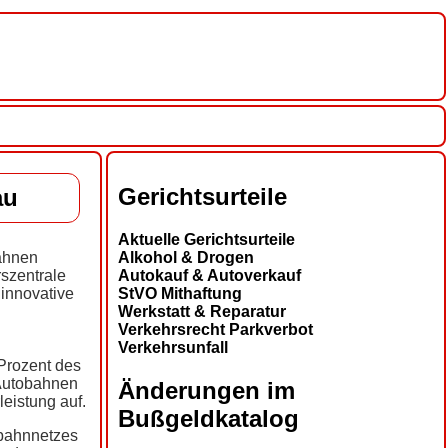
Gerichtsurteile
au
Aktuelle Gerichtsurteile
Alkohol & Drogen
ahnen
Autokauf & Autoverkauf
rszentrale
StVO Mithaftung
 innovative
Werkstatt & Reparatur
Verkehrsrecht Parkverbot
Verkehrsunfall
 Prozent des
 Autobahnen
Änderungen im
eistung auf.
Bußgeldkatalog
obahnnetzes