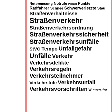
Notbremsung
Notrufe
Punkte
Parken
Radfahrer
Schwerverletzte
Schnee
Stau
Straßenverhältnisse
Straßenverkehr
Straßenverkehrsordnung
Straßenverkehrssicherheit
Straßenverkehrsunfälle
Unfallgefahr
Tempo
StVO
Unfälle
Verkehr
Verkehrsdelikte
Verkehrsregeln
Verkehrsteilnehmer
Verkehrsunfall
Verkehrstote
Verkehrsvorschriften
Winterreifen