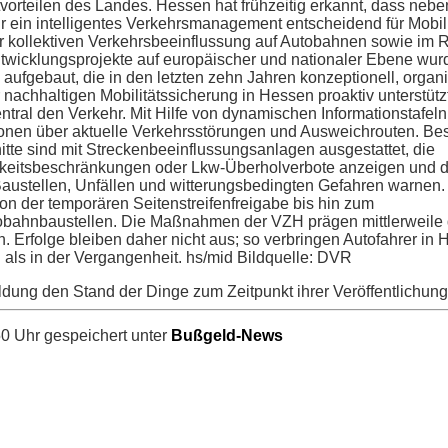
tvorteilen des Landes. Hessen hat frühzeitig erkannt, dass neb
r ein intelligentes Verkehrsmanagement entscheidend für Mobil
der kollektiven Verkehrsbeeinflussung auf Autobahnen sowie im
twicklungsprojekte auf europäischer und nationaler Ebene wur
ufgebaut, die in den letzten zehn Jahren konzeptionell, organi
 nachhaltigen Mobilitätssicherung in Hessen proaktiv unterstützt
zentral den Verkehr. Mit Hilfe von dynamischen Informationstafeln
tionen über aktuelle Verkehrsstörungen und Ausweichrouten. B
tte sind mit Streckenbeeinflussungsanlagen ausgestattet, die
keitsbeschränkungen oder Lkw-Überholverbote anzeigen und d
Baustellen, Unfällen und witterungsbedingten Gefahren warnen.
on der temporären Seitenstreifenfreigabe bis hin zum
bahnbaustellen. Die Maßnahmen der VZH prägen mittlerweile
Erfolge bleiben daher nicht aus; so verbringen Autofahrer in
 als in der Vergangenheit. hs/mid Bildquelle: DVR
ldung den Stand der Dinge zum Zeitpunkt ihrer Veröffentlichung
0 Uhr gespeichert unter
Bußgeld-News