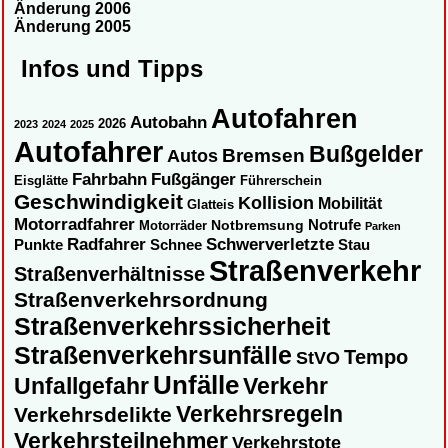
Änderung 2006
Änderung 2005
Infos und Tipps
Autofahren
Autobahn
2026
2023
2024
2025
Autofahrer
Bußgelder
Autos
Bremsen
Fahrbahn
Fußgänger
Eisglätte
Führerschein
Geschwindigkeit
Kollision
Mobilität
Glatteis
Motorradfahrer
Notbremsung
Notrufe
Motorräder
Parken
Radfahrer
Schwerverletzte
Punkte
Schnee
Stau
Straßenverkehr
Straßenverhältnisse
Straßenverkehrsordnung
Straßenverkehrssicherheit
Straßenverkehrsunfälle
Tempo
StVO
Unfälle
Unfallgefahr
Verkehr
Verkehrsregeln
Verkehrsdelikte
Verkehrsteilnehmer
Verkehrstote