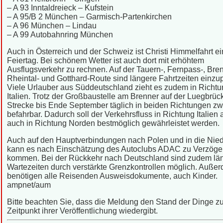
– A 93 Inntaldreieck – Kufstein
– A 95/B 2 München – Garmisch-Partenkirchen
– A 96 München – Lindau
– A 99 Autobahnring München
Auch in Österreich und der Schweiz ist Christi Himmelfahrt ei
Feiertag. Bei schönem Wetter ist auch dort mit erhöhtem
Ausflugsverkehr zu rechnen. Auf der Tauern-, Fernpass-, Bren
Rheintal- und Gotthard-Route sind längere Fahrtzeiten einzu
Viele Urlauber aus Süddeutschland zieht es zudem in Richt
Italien. Trotz der Großbaustelle am Brenner auf der Luegbrück
Strecke bis Ende September täglich in beiden Richtungen zw
befahrbar. Dadurch soll der Verkehrsfluss in Richtung Italien 
auch in Richtung Norden bestmöglich gewährleistet werden.
Auch auf den Hauptverbindungen nach Polen und in die Nie
kann es nach Einschätzung des Autoclubs ADAC zu Verzög
kommen. Bei der Rückkehr nach Deutschland sind zudem lä
Wartezeiten durch verstärkte Grenzkontrollen möglich. Auße
benötigen alle Reisenden Ausweisdokumente, auch Kinder.
ampnet/aum
Bitte beachten Sie, dass die Meldung den Stand der Dinge 
Zeitpunkt ihrer Veröffentlichung wiedergibt.