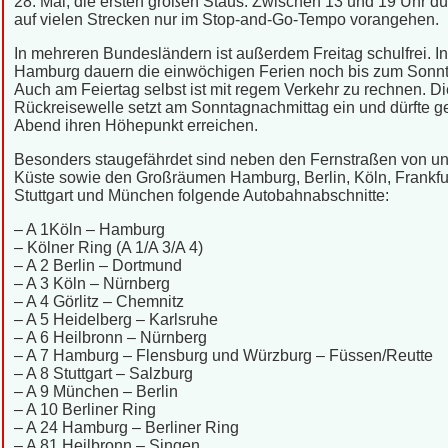
28. Mai, die ersten großen Staus. Zwischen 13 und 19 Uhr dür
auf vielen Strecken nur im Stop-and-Go-Tempo vorangehen.
In mehreren Bundesländern ist außerdem Freitag schulfrei. In
Hamburg dauern die einwöchigen Ferien noch bis zum Sonnt
Auch am Feiertag selbst ist mit regem Verkehr zu rechnen. Di
Rückreisewelle setzt am Sonntagnachmittag ein und dürfte 
Abend ihren Höhepunkt erreichen.
Besonders staugefährdet sind neben den Fernstraßen von un
Küste sowie den Großräumen Hamburg, Berlin, Köln, Frankfur
Stuttgart und München folgende Autobahnabschnitte:
– A 1Köln – Hamburg
– Kölner Ring (A 1/A 3/A 4)
– A 2 Berlin – Dortmund
– A 3 Köln – Nürnberg
– A 4 Görlitz – Chemnitz
– A 5 Heidelberg – Karlsruhe
– A 6 Heilbronn – Nürnberg
– A 7 Hamburg – Flensburg und Würzburg – Füssen/Reutte
– A 8 Stuttgart – Salzburg
– A 9 München – Berlin
– A 10 Berliner Ring
– A 24 Hamburg – Berliner Ring
– A 81 Heilbronn – Singen