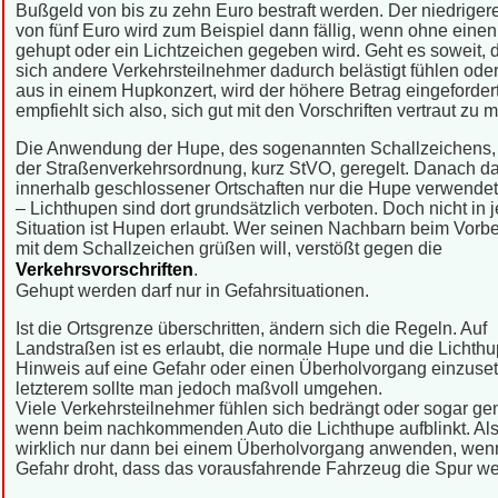
Bußgeld von bis zu zehn Euro bestraft werden. Der niedrigere
von fünf Euro wird zum Beispiel dann fällig, wenn ohne eine
gehupt oder ein Lichtzeichen gegeben wird. Geht es soweit, 
sich andere Verkehrsteilnehmer dadurch belästigt fühlen oder
aus in einem Hupkonzert, wird der höhere Betrag eingeforder
empfiehlt sich also, sich gut mit den Vorschriften vertraut zu 
Die Anwendung der Hupe, des sogenannten Schallzeichens, 
der Straßenverkehrsordnung, kurz StVO, geregelt. Danach da
innerhalb geschlossener Ortschaften nur die Hupe verwende
– Lichthupen sind dort grundsätzlich verboten. Doch nicht in 
Situation ist Hupen erlaubt. Wer seinen Nachbarn beim Vorbe
mit dem Schallzeichen grüßen will, verstößt gegen die
Verkehrsvorschriften
.
Gehupt werden darf nur in Gefahrsituationen.
Ist die Ortsgrenze überschritten, ändern sich die Regeln. Auf
Landstraßen ist es erlaubt, die normale Hupe und die Lichthu
Hinweis auf eine Gefahr oder einen Überholvorgang einzuset
letzterem sollte man jedoch maßvoll umgehen.
Viele Verkehrsteilnehmer fühlen sich bedrängt oder sogar gen
wenn beim nachkommenden Auto die Lichthupe aufblinkt. Al
wirklich nur dann bei einem Überholvorgang anwenden, wen
Gefahr droht, dass das vorausfahrende Fahrzeug die Spur we