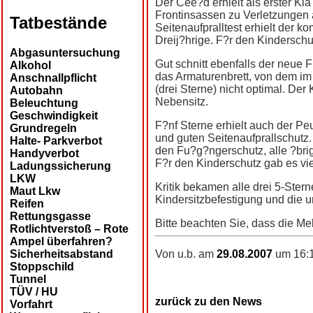
Der Cee?d erhielt als erster Kia
Frontinsassen zu Verletzungen
Tatbestände
Seitenaufpralltest erhielt der 
Dreij?hrige. F?r den Kinderschu
Abgasuntersuchung
Gut schnitt ebenfalls der neue F
Alkohol
das Armaturenbrett, von dem im 
Anschnallpflicht
(drei Sterne) nicht optimal. D
Autobahn
Nebensitz.
Beleuchtung
Geschwindigkeit
F?nf Sterne erhielt auch der Pe
Grundregeln
und guten Seitenaufprallschutz.
Halte- Parkverbot
den Fu?g?ngerschutz, alle ?bri
Handyverbot
F?r den Kinderschutz gab es vie
Ladungssicherung
LKW
Kritik bekamen alle drei 5-Ster
Maut Lkw
Kindersitzbefestigung und die u
Reifen
Rettungsgasse
Bitte beachten Sie, dass die Me
Rotlichtverstoß – Rote
Ampel überfahren?
Sicherheitsabstand
Von u.b. am
29.08.2007
um 16:1
Stoppschild
Tunnel
TÜV / HU
zurück zu den News
Vorfahrt