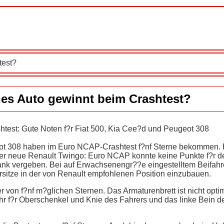
test?
es Auto gewinnt beim Crashtest?
htest: Gute Noten f?r Fiat 500, Kia Cee?d und Peugeot 308
ot 308 haben im Euro NCAP-Crashtest f?nf Sterne bekommen. 
der neue Renault Twingo: Euro NCAP konnte keine Punkte f?r d
ank vergeben. Bei auf Erwachsenengr??e eingestelltem Beifahre
rsitze in der von Renault empfohlenen Position einzubauen.
r von f?nf m?glichen Sternen. Das Armaturenbrett ist nicht optim
ahr f?r Oberschenkel und Knie des Fahrers und das linke Bein d