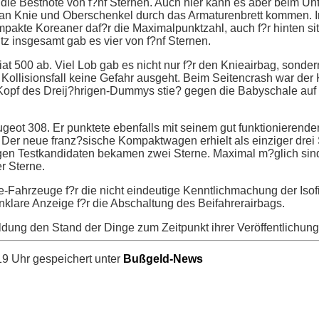
 die Bestnote von f?nf Sternen. Auch hier kann es aber beim Unfa
 an Knie und Oberschenkel durch das Armaturenbrett kommen. 
kompakte Koreaner daf?r die Maximalpunktzahl, auch f?r hinten s
tz insgesamt gab es vier von f?nf Sternen.
iat 500 ab. Viel Lob gab es nicht nur f?r den Knieairbag, sonder
Kollisionsfall keine Gefahr ausgeht. Beim Seitencrash war der
er Kopf des Dreij?hrigen-Dummys stie? gegen die Babyschale au
ugeot 308. Er punktete ebenfalls mit seinem gut funktionierend
 Der neue franz?sische Kompaktwagen erhielt als einziger drei 
gen Testkandidaten bekamen zwei Sterne. Maximal m?glich sind
r Sterne.
ne-Fahrzeuge f?r die nicht eindeutige Kenntlichmachung der Isof
nklare Anzeige f?r die Abschaltung des Beifahrerairbags.
ldung den Stand der Dinge zum Zeitpunkt ihrer Veröffentlichung
9 Uhr gespeichert unter
Bußgeld-News