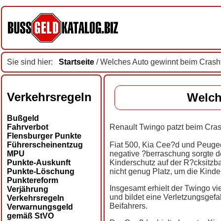
Sie sind hier:
Startseite
/ Welches Auto gewinnt beim Crash
Verkehrsregeln
Welch
Bußgeld
Fahrverbot
Renault Twingo patzt beim Cras
Flensburger Punkte
Führerscheinentzug
Fiat 500, Kia Cee?d und Peuge
MPU
negative ?berraschung sorgte 
Punkte-Auskunft
Kinderschutz auf der R?cksitzb
Punkte-Löschung
nicht genug Platz, um die Kinde
Punktereform
Insgesamt erhielt der Twingo vie
Verjährung
und bildet eine Verletzungsgef
Verkehrsregeln
Beifahrers.
Verwarnungsgeld
gemäß StVO