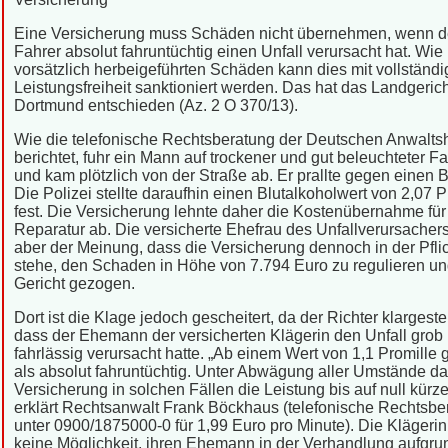
Eine Versicherung muss Schäden nicht übernehmen, wenn d
Fahrer absolut fahruntüchtig einen Unfall verursacht hat. Wie 
vorsätzlich herbeigeführten Schäden kann dies mit vollständi
Leistungsfreiheit sanktioniert werden. Das hat das Landgerich
Dortmund entschieden (Az. 2 O 370/13).
Wie die telefonische Rechtsberatung der Deutschen Anwaltsh
berichtet, fuhr ein Mann auf trockener und gut beleuchteter 
und kam plötzlich von der Straße ab. Er prallte gegen einen 
Die Polizei stellte daraufhin einen Blutalkoholwert von 2,07 P
fest. Die Versicherung lehnte daher die Kostenübernahme für
Reparatur ab. Die versicherte Ehefrau des Unfallverursacher
aber der Meinung, dass die Versicherung dennoch in der Pfli
stehe, den Schaden in Höhe von 7.794 Euro zu regulieren und
Gericht gezogen.
Dort ist die Klage jedoch gescheitert, da der Richter klargestel
dass der Ehemann der versicherten Klägerin den Unfall grob
fahrlässig verursacht hatte. „Ab einem Wert von 1,1 Promille g
als absolut fahruntüchtig. Unter Abwägung aller Umstände dar
Versicherung in solchen Fällen die Leistung bis auf null kürze
erklärt Rechtsanwalt Frank Böckhaus (telefonische Rechtsbe
unter 0900/1875000-0 für 1,99 Euro pro Minute). Die Klägerin
keine Möglichkeit, ihren Ehemann in der Verhandlung aufgru