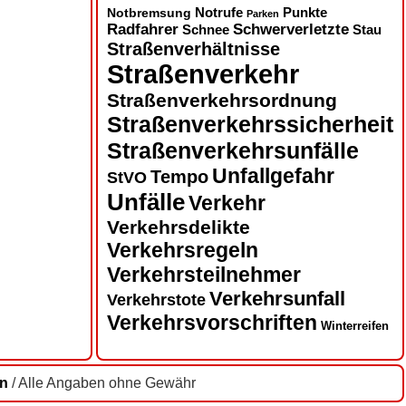
Notbremsung
Notrufe
Punkte
Parken
Radfahrer
Schwerverletzte
Schnee
Stau
Straßenverhältnisse
Straßenverkehr
Straßenverkehrsordnung
Straßenverkehrssicherheit
Straßenverkehrsunfälle
Unfallgefahr
Tempo
StVO
Unfälle
Verkehr
Verkehrsdelikte
Verkehrsregeln
Verkehrsteilnehmer
Verkehrsunfall
Verkehrstote
Verkehrsvorschriften
Winterreifen
en
/ Alle Angaben ohne Gewähr