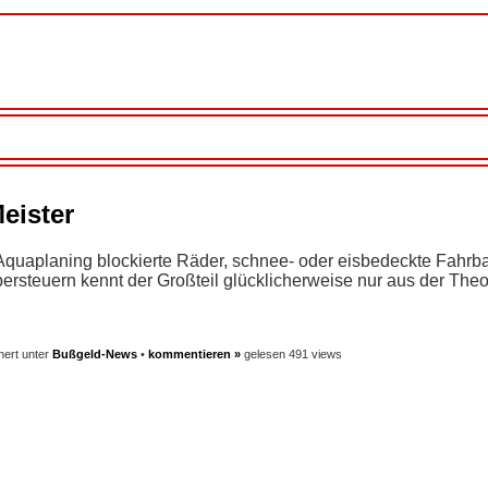
eister
quaplaning blockierte Räder, schnee- oder eisbedeckte Fahrb
rsteuern kennt der Großteil glücklicherweise nur aus der Theo
hert unter
Bußgeld-News
•
kommentieren »
gelesen 491 views