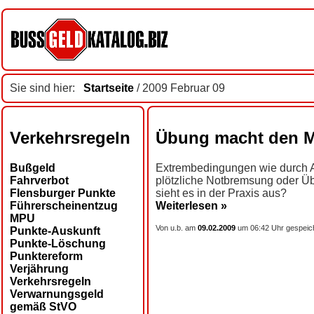
Sie sind hier:
Startseite
/ 2009 Februar 09
Verkehrsregeln
Übung macht den M
Bußgeld
Extrembedingungen wie durch A
Fahrverbot
plötzliche Notbremsung oder Übe
Flensburger Punkte
sieht es in der Praxis aus?
Führerscheinentzug
Weiterlesen »
MPU
Von u.b. am
09.02.2009
um 06:42 Uhr gespeic
Punkte-Auskunft
Punkte-Löschung
Punktereform
Verjährung
Verkehrsregeln
Verwarnungsgeld
gemäß StVO