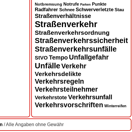
Notbremsung
Notrufe
Punkte
Parken
Radfahrer
Schwerverletzte
Schnee
Stau
Straßenverhältnisse
Straßenverkehr
Straßenverkehrsordnung
Straßenverkehrssicherheit
Straßenverkehrsunfälle
Unfallgefahr
Tempo
StVO
Unfälle
Verkehr
Verkehrsdelikte
Verkehrsregeln
Verkehrsteilnehmer
Verkehrsunfall
Verkehrstote
Verkehrsvorschriften
Winterreifen
en
/ Alle Angaben ohne Gewähr