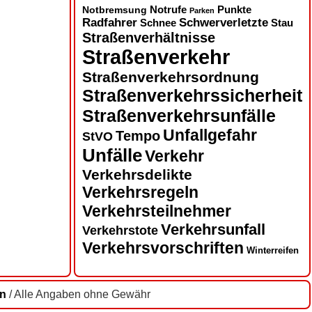
Notbremsung
Notrufe
Punkte
Parken
Radfahrer
Schwerverletzte
Schnee
Stau
Straßenverhältnisse
Straßenverkehr
Straßenverkehrsordnung
Straßenverkehrssicherheit
Straßenverkehrsunfälle
Unfallgefahr
Tempo
StVO
Unfälle
Verkehr
Verkehrsdelikte
Verkehrsregeln
Verkehrsteilnehmer
Verkehrsunfall
Verkehrstote
Verkehrsvorschriften
Winterreifen
en
/ Alle Angaben ohne Gewähr