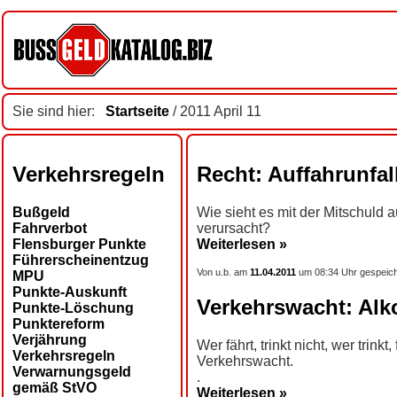
Sie sind hier:
Startseite
/ 2011 April 11
Verkehrsregeln
Recht: Auffahrunfal
Bußgeld
Wie sieht es mit der Mitschuld 
Fahrverbot
verursacht?
Flensburger Punkte
Weiterlesen »
Führerscheinentzug
Von u.b. am
11.04.2011
um 08:34 Uhr gespeich
MPU
Punkte-Auskunft
Verkehrswacht: Alko
Punkte-Löschung
Punktereform
Verjährung
Wer fährt, trinkt nicht, wer trink
Verkehrsregeln
Verkehrswacht.
Verwarnungsgeld
.
gemäß StVO
Weiterlesen »