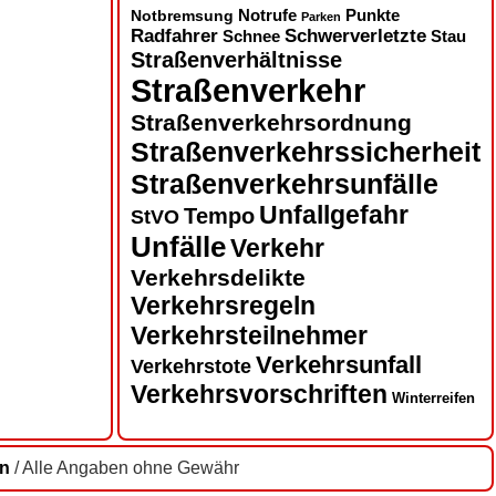
Notbremsung
Notrufe
Punkte
Parken
Radfahrer
Schwerverletzte
Schnee
Stau
Straßenverhältnisse
Straßenverkehr
Straßenverkehrsordnung
Straßenverkehrssicherheit
Straßenverkehrsunfälle
Unfallgefahr
Tempo
StVO
Unfälle
Verkehr
Verkehrsdelikte
Verkehrsregeln
Verkehrsteilnehmer
Verkehrsunfall
Verkehrstote
Verkehrsvorschriften
Winterreifen
en
/ Alle Angaben ohne Gewähr