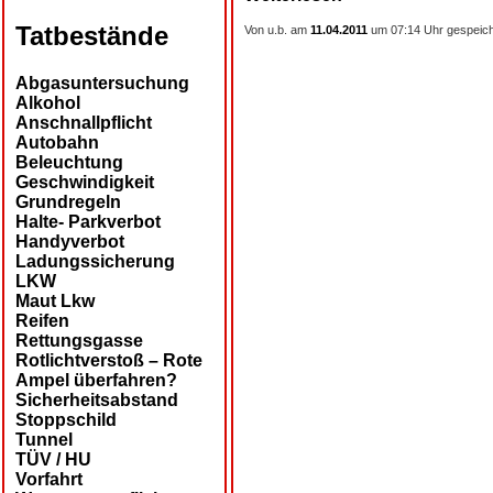
Tatbestände
Von u.b. am
11.04.2011
um 07:14 Uhr gespeich
Abgasuntersuchung
Alkohol
Anschnallpflicht
Autobahn
Beleuchtung
Geschwindigkeit
Grundregeln
Halte- Parkverbot
Handyverbot
Ladungssicherung
LKW
Maut Lkw
Reifen
Rettungsgasse
Rotlichtverstoß – Rote
Ampel überfahren?
Sicherheitsabstand
Stoppschild
Tunnel
TÜV / HU
Vorfahrt