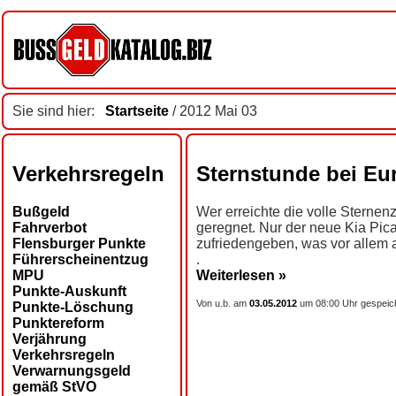
Sie sind hier:
Startseite
/ 2012 Mai 03
Verkehrsregeln
Sternstunde bei Eu
Bußgeld
Wer erreichte die volle Sterne
Fahrverbot
geregnet. Nur der neue Kia Pic
Flensburger Punkte
zufriedengeben, was vor allem 
Führerscheinentzug
.
MPU
Weiterlesen »
Punkte-Auskunft
Von u.b. am
03.05.2012
um 08:00 Uhr gespeic
Punkte-Löschung
Punktereform
Verjährung
Verkehrsregeln
Verwarnungsgeld
gemäß StVO