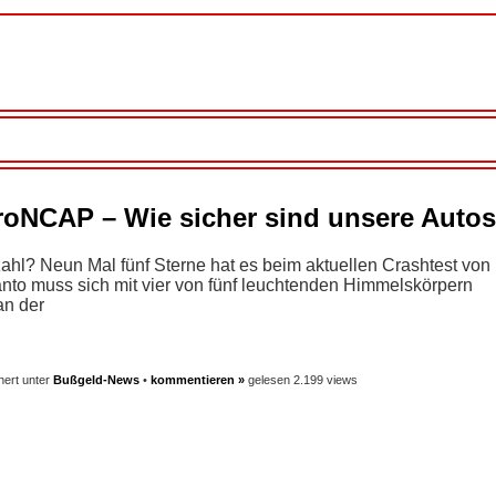
roNCAP – Wie sicher sind unsere Auto
nzahl? Neun Mal fünf Sterne hat es beim aktuellen Crashtest v
anto muss sich mit vier von fünf leuchtenden Himmelskörpern
an der
hert unter
Bußgeld-News
•
kommentieren »
gelesen 2.199 views