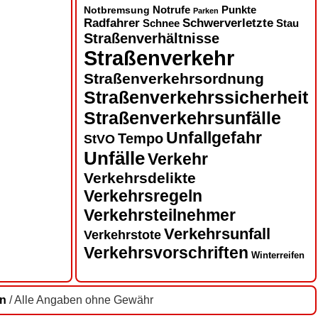
Notbremsung
Notrufe
Punkte
Parken
Radfahrer
Schwerverletzte
Schnee
Stau
Straßenverhältnisse
Straßenverkehr
Straßenverkehrsordnung
Straßenverkehrssicherheit
Straßenverkehrsunfälle
Unfallgefahr
Tempo
StVO
Unfälle
Verkehr
Verkehrsdelikte
Verkehrsregeln
Verkehrsteilnehmer
Verkehrsunfall
Verkehrstote
Verkehrsvorschriften
Winterreifen
en
/ Alle Angaben ohne Gewähr