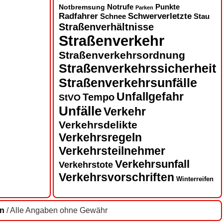
Notbremsung
Notrufe
Punkte
Parken
Radfahrer
Schwerverletzte
Schnee
Stau
Straßenverhältnisse
Straßenverkehr
Straßenverkehrsordnung
Straßenverkehrssicherheit
Straßenverkehrsunfälle
Unfallgefahr
Tempo
StVO
Unfälle
Verkehr
Verkehrsdelikte
Verkehrsregeln
Verkehrsteilnehmer
Verkehrsunfall
Verkehrstote
Verkehrsvorschriften
Winterreifen
en
/ Alle Angaben ohne Gewähr