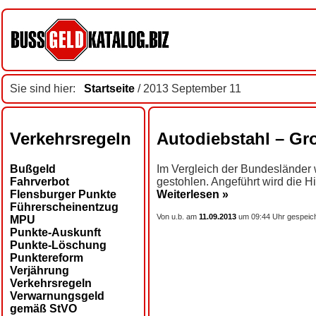
Sie sind hier:
Startseite
/ 2013 September 11
Verkehrsregeln
Autodiebstahl – Gr
Bußgeld
Im Vergleich der Bundesländer w
Fahrverbot
gestohlen. Angeführt wird die Hi
Flensburger Punkte
Weiterlesen »
Führerscheinentzug
Von u.b. am
11.09.2013
um 09:44 Uhr gespeich
MPU
Punkte-Auskunft
Punkte-Löschung
Punktereform
Verjährung
Verkehrsregeln
Verwarnungsgeld
gemäß StVO