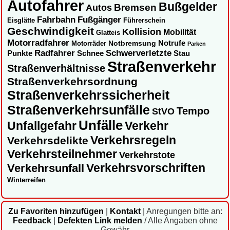
Autofahrer
Bußgelder
Autos
Bremsen
Fahrbahn
Fußgänger
Eisglätte
Führerschein
Geschwindigkeit
Kollision
Mobilität
Glatteis
Motorradfahrer
Notbremsung
Notrufe
Motorräder
Parken
Radfahrer
Schwerverletzte
Punkte
Schnee
Stau
Straßenverkehr
Straßenverhältnisse
Straßenverkehrsordnung
Straßenverkehrssicherheit
Straßenverkehrsunfälle
Tempo
StVO
Unfälle
Unfallgefahr
Verkehr
Verkehrsregeln
Verkehrsdelikte
Verkehrsteilnehmer
Verkehrstote
Verkehrsvorschriften
Verkehrsunfall
Winterreifen
Zu Favoriten hinzufügen
|
Kontakt
|
Anregungen bitte an:
Feedback
|
Defekten Link melden
/ Alle Angaben ohne
Gewähr