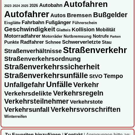
Autofahren
Autobahn
2026
2023
2024
2025
Autofahrer
Bußgelder
Autos
Bremsen
Fahrbahn
Fußgänger
Eisglätte
Führerschein
Geschwindigkeit
Kollision
Mobilität
Glatteis
Motorradfahrer
Notbremsung
Notrufe
Motorräder
Parken
Radfahrer
Schwerverletzte
Punkte
Schnee
Stau
Straßenverkehr
Straßenverhältnisse
Straßenverkehrsordnung
Straßenverkehrssicherheit
Straßenverkehrsunfälle
Tempo
StVO
Unfälle
Unfallgefahr
Verkehr
Verkehrsregeln
Verkehrsdelikte
Verkehrsteilnehmer
Verkehrstote
Verkehrsvorschriften
Verkehrsunfall
Winterreifen
Zu Favoriten hinzufügen
|
Kontakt
|
Anregungen bitte an: