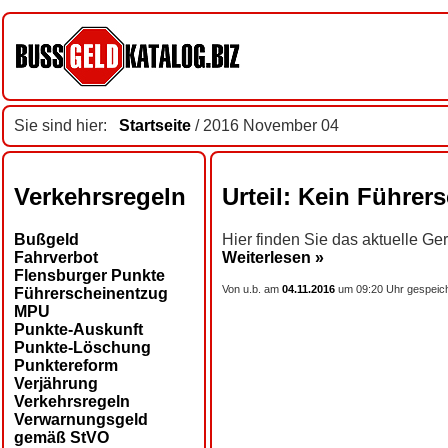
Sie sind hier:
Startseite
/ 2016 November 04
Verkehrsregeln
Urteil: Kein Führ
Bußgeld
Hier finden Sie das aktuelle G
Fahrverbot
Weiterlesen »
Flensburger Punkte
Von u.b. am
04.11.2016
um 09:20 Uhr gespeich
Führerscheinentzug
MPU
Punkte-Auskunft
Punkte-Löschung
Punktereform
Verjährung
Verkehrsregeln
Verwarnungsgeld
gemäß StVO