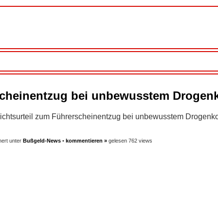
erscheinentzug bei unbewusstem Droge
erichtsurteil zum Führerscheinentzug bei unbewusstem Drogen
ert unter
Bußgeld-News
•
kommentieren »
gelesen 762 views